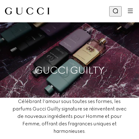
GUCCI GUILTY
Célébrant l’amour sous toutes ses formes, les
parfums Gucci Guilty signature se réinventent avec
de nouveaux ingrédients pour Homme et pour
Femme, offrant des fragrances uniques et
harmonieuses.