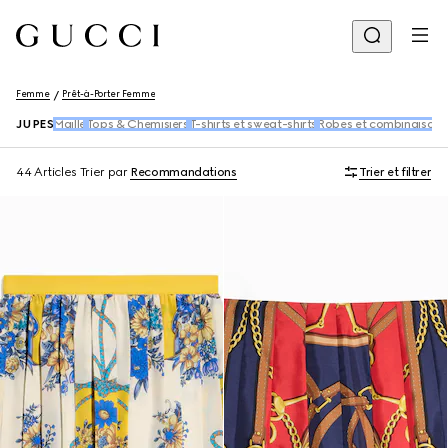
Femme
Prêt-à-Porter Femme
JUPES
Maille
Tops & Chemisiers
T-shirts et sweat-shirts
Robes et combinaisons
44 Articles
Trier par
Recommandations
Trier et filtrer