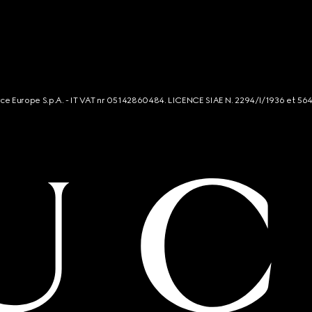
rce Europe S.p.A. - IT VAT nr 05142860484. LICENCE SIAE N. 2294/I/1936 et 56