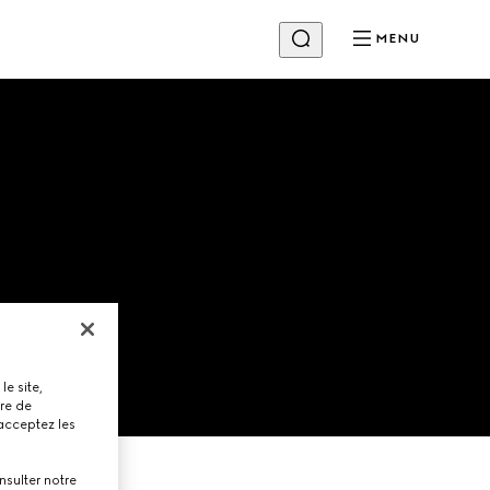
MENU
le site,
tre de
 acceptez les
nsulter notre