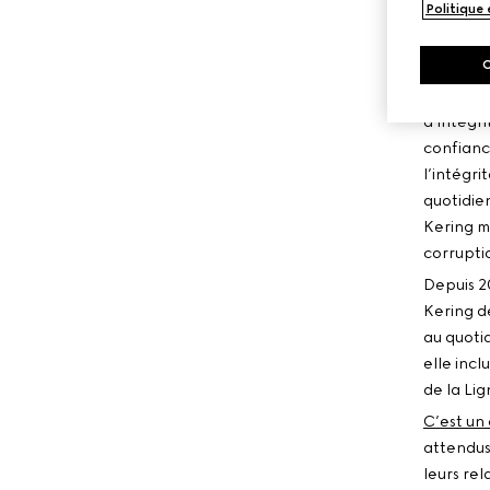
Politique
CODE
L’éthiqu
d’intégri
confianc
l’intégri
quotidie
Kering ma
corruptio
Depuis 2
Kering d
au quoti
elle incl
de la Li
C’est un
attendus 
leurs re