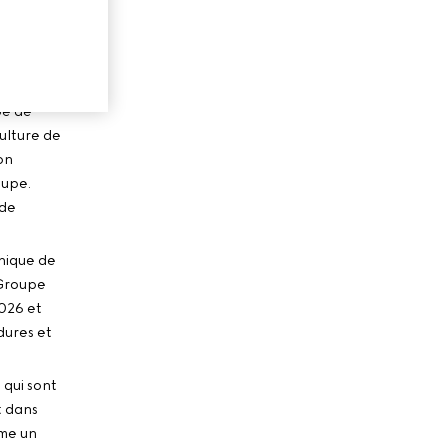
pe de
ulture de
on
oupe.
 de
hique de
 Groupe
2026 et
dures et
qui sont
t dans
mme un