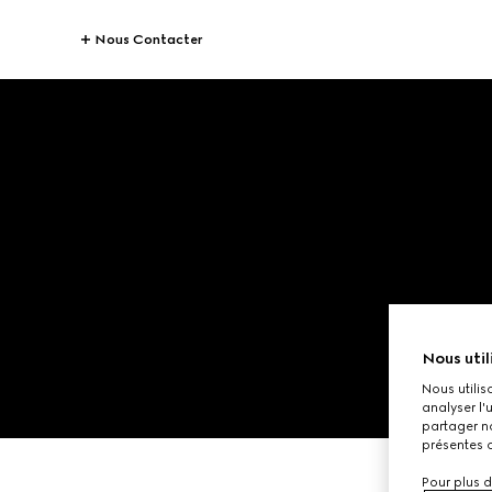
Nous Contacter
Nous util
Nous utilis
analyser l'
partager no
présentes c
Pour plus d