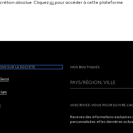
scrétion absolue. Cliquez
ici
pour accéder à cette plateforme.
NS SUR LA SOCIETE
NOS BOUTIQUES
Gucci
PAYS/RÉGION, VILLE
brium
e
INSCRIVEZ-VOUS POUR SUIVRE L’A
Recevez des informations exclusives 
personnalisées et les dernières actua