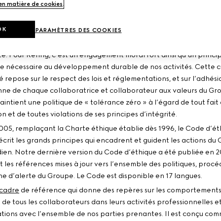
 en matière de cookies
.
 D’ÉTHIQUE
OK
PARAMÈTRES DES COOKIES
e est au cœur de notre conduite des affaires et de notre culture
té. Pour Kering, c’est un engagement moral fort ainsi qu’un princi
e nécessaire au développement durable de nos activités. Cette c
té repose sur le respect des lois et réglementations, et sur l’adhési
nne de chaque collaboratrice et collaborateur aux valeurs du Gr
intient une politique de « tolérance zéro » à l’égard de tout fait
n et de toutes violations de ses principes d’intégrité.
005, remplaçant la Charte éthique établie dès 1996, le Code d’ét
écrit les grands principes qui encadrent et guident les actions du
dien. Notre dernière version du Code d’éthique a été publiée en 
ut les références mises à jour vers l’ensemble des politiques, procé
gne d’alerte du Groupe. Le Code est disponible en 17 langues.
 cadre
de référence qui donne des repères sur les comportements 
de tous les collaborateurs dans leurs activités professionnelles e
lations avec l’ensemble de nos parties prenantes. Il est conçu co