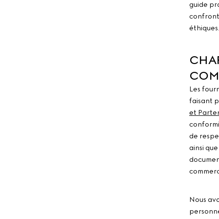
guide pr
confront
éthiques
CHAR
COM
Les four
faisant p
et Parte
conformi
de respe
ainsi qu
document
commerci
Nous avo
personne