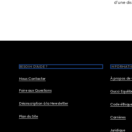
d’une di
Footer
BESOIN D'AIDE ?
INFORMATIO
À propos de 
Nous Contacter
Foire aux Questions
Gucci Equili
Désinscription à la Newsletter
Code éthiqu
Plan du Site
Carrières
Juridique