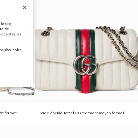
le site,
tre de
 acceptez les
nsulter notre
it format
Sac à épaule Jetset GG Marmont moyen format