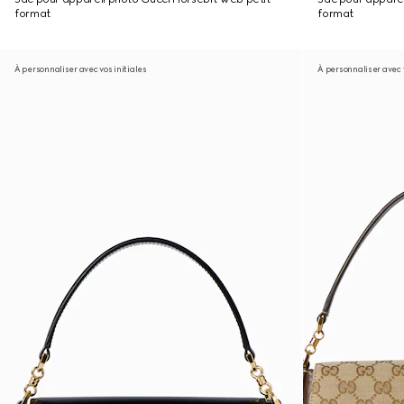
format
format
À personnaliser avec vos initiales
À personnaliser avec v