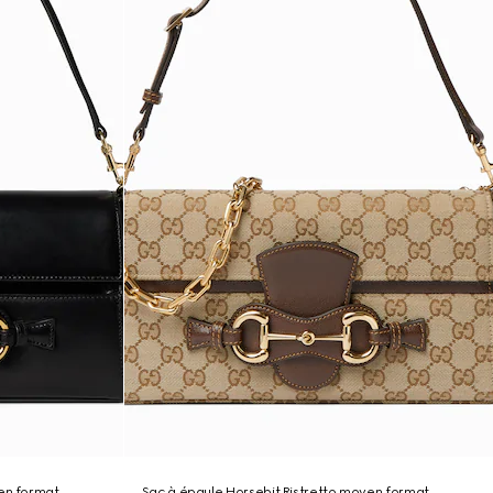
yen format
Sac à épaule Horsebit Ristretto moyen format