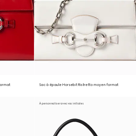
format
Sac à épaule Horsebit Ristretto moyen format
À personnaliser avec vos initiales