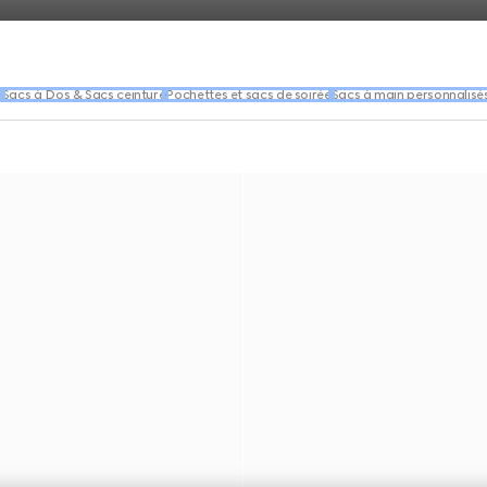
n
Sacs à Dos & Sacs ceinture
Pochettes et sacs de soirée
Sacs à main personnalisé