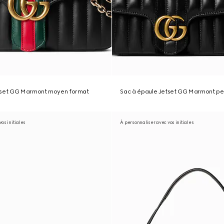
tset GG Marmont moyen format
Sac à épaule Jetset GG Marmont pet
os initiales
À personnaliser avec vos initiales