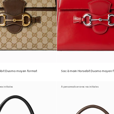
ebit Duomo moyen format
Sac à main Horsebit Duomo moyen 
os initiales
À personnaliser avec vos initiales