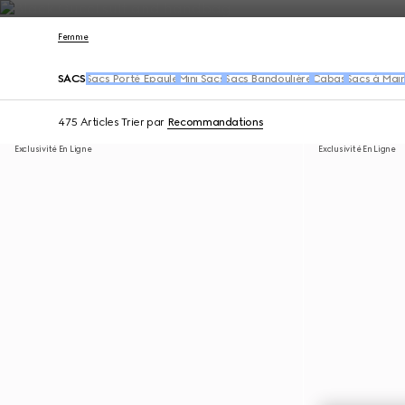
Nous Contacter
Femme
SACS
Sacs Porté Épaule
Mini Sacs
Sacs Bandoulière
Cabas
Sacs à Mai
475 Articles
Trier par
Recommandations
Exclusivité En Ligne
Exclusivité En Ligne