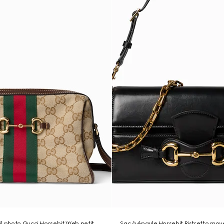
l photo Gucci Horsebit Web petit
Sac à épaule Horsebit Ristretto mo