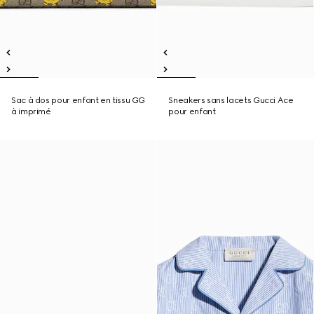
Sac à dos pour enfant en tissu GG
Sneakers sans lacets Gucci Ace
à imprimé
pour enfant