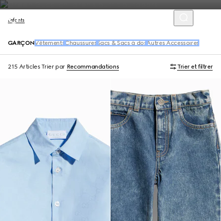
Enfants
GARÇON
Vêtements
Chaussures
Sacs & Sacs à dos
Autres Accessoires
215 Articles
Trier par
Recommandations
Trier et filtrer