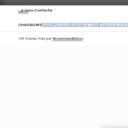
Nous Contacter
Homme
CHAUSSURES
Baskets
Mocassins
Sandales & Tongs
Chaussures à Pico
159 Articles
Trier par
Recommandations