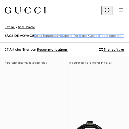
Homme
Sacs Homme
SACS DE VOYAGE
Sacs Bandoulière
Sacs à Dos
Sacs Cabas
Petits sacs et Poc
27 Articles
Trier par
Recommandations
Trier et filtrer
À personnaliser avec vos initiales
À personnaliser avec vos initiales