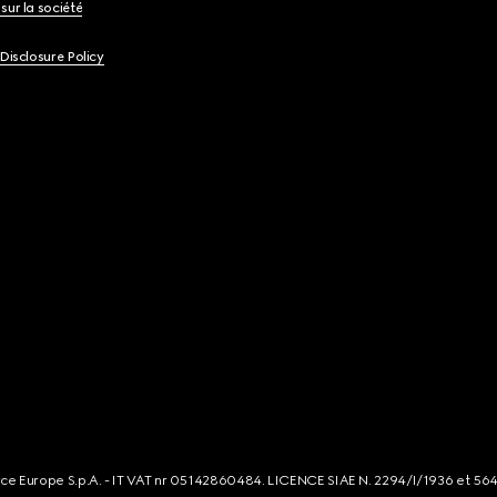
sur la société
 Disclosure Policy
rce Europe S.p.A. - IT VAT nr 05142860484. LICENCE SIAE N. 2294/I/1936 et 56