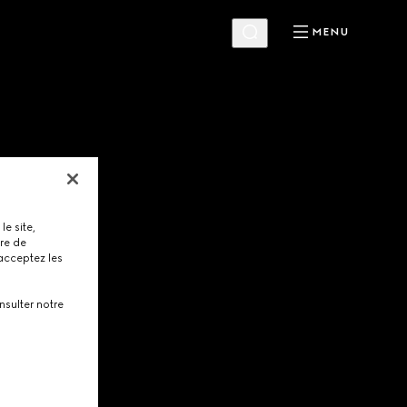
MENU
le site,
tre de
 acceptez les
nsulter notre