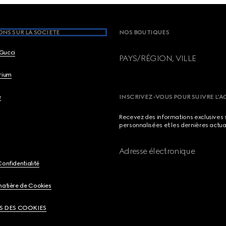
NS SUR LA SOCIETE
NOS BOUTIQUES
Gucci
PAYS/RÉGION, VILLE
brium
e
INSCRIVEZ-VOUS POUR SUIVRE L’A
Recevez des informations exclusives 
personnalisées et les dernières actua
Adresse électronique
Confidentialité
matière de Cookies
S DES COOKIES