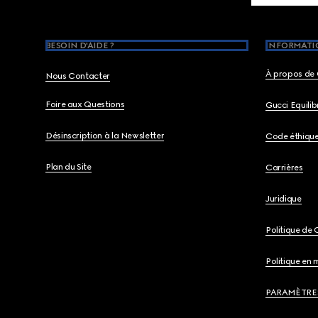
BESOIN D'AIDE ?
INFORMATIO
À propos de 
Nous Contacter
Foire aux Questions
Gucci Equili
Désinscription à la Newsletter
Code éthiqu
Plan du Site
Carrières
Juridique
Politique de 
Politique en 
PARAMÈTRE