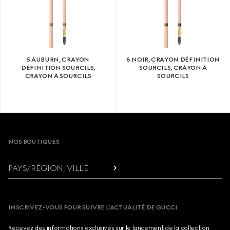
5 AUBURN, CRAYON
6 NOIR, CRAYON DÉFINITION
DÉFINITION SOURCILS,
SOURCILS, CRAYON À
CRAYON À SOURCILS
SOURCILS
Footer
NOS BOUTIQUES
PAYS/RÉGION, VILLE
INSCRIVEZ-VOUS POUR SUIVRE L’ACTUALITÉ DE GUCCI
Recevez des informations exclusives sur le lancement de la collection,