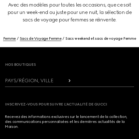
Avec des modèles pour toutes les occasions, que ce soit
pour un week-end ou juste pour une nuit, la sélection de
sacs de voyage pour femmes se réinvente.
Femme
Sacs de Voyage Femme
Sacs weekend et sacs de voyage Femme
Footer
NOS BOUTIQUES
PAYS/RÉGION, VILLE
INSCRIVEZ-VOUS POUR SUIVRE L’ACTUALITÉ DE GUCCI
Recevez des informations exclusives sur le lancement de la collection,
des communications personnalisées et les dernières actualités de la
Maison.