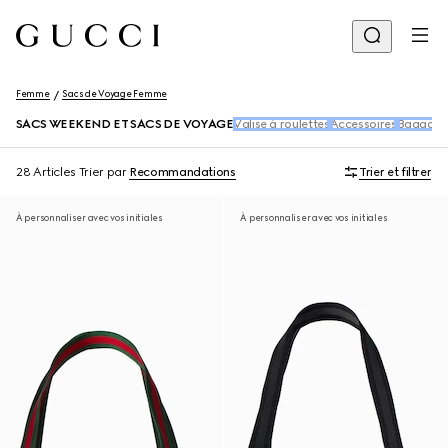
Femme
Sacs de Voyage Femme
SACS WEEKEND ET SACS DE VOYAGE
Valise à roulettes
Accessoires
Bagages 
28 Articles
Trier par
Recommandations
Trier et filtrer
À personnaliser avec vos initiales
À personnaliser avec vos initiales