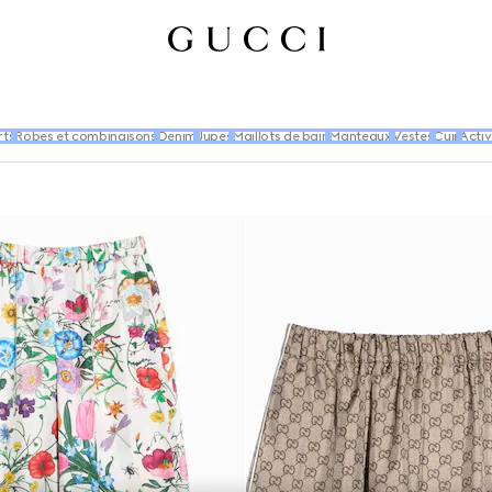
rts
Robes et combinaisons
Denim
Jupes
Maillots de bain
Manteaux
Vestes
Cuir
Acti