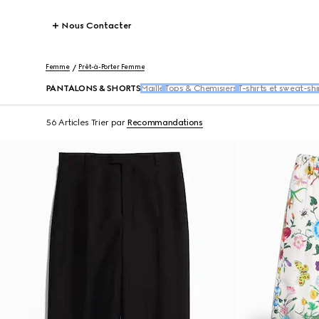
Nous Contacter
Femme
Prêt-à-Porter Femme
PANTALONS & SHORTS
Maille
Tops & Chemisiers
T-shirts et sweat-shi
56 Articles
Trier par
Recommandations