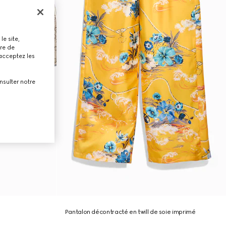
le site,
tre de
 acceptez les
nsulter notre
Pantalon décontracté en twill de soie imprimé