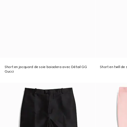
Short en jacquard de soie baiadera avec Détail GG
Short en twill de
Gucci