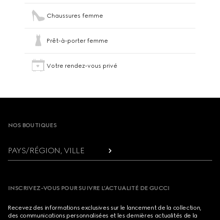
Chaussures femme
Prêt-à-porter femme
Votre rendez-vous privé
Footer
NOS BOUTIQUES
PAYS/RÉGION, VILLE
INSCRIVEZ-VOUS POUR SUIVRE L’ACTUALITÉ DE GUCCI
Recevez des informations exclusives sur le lancement de la collection,
des communications personnalisées et les dernières actualités de la