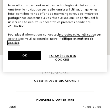
Nous utilisons des cookies et des technologies similaires pour
améliorer la navigation sur le site, analyser l'utilisation qui en est
faite, contribuer à nos efforts de marketing et vous permettre de
partager nos contenus sur vos réseaux sociaux. En continuant à
utiliser ce site web, vous acceptez les présentes conditions
d'utilisation.
Pour plus d'informations sur ces technologies et leur utilisation sur
ce site web, veuillez consulter notre
Politique en matière de
cookies
.
INFORMATIONS
OK
PARAMÈTRES DES
COOKIES
Printemps, 2/F 64 Boulevard Haussmann
Paris,
75009,
France
T:+33142824734
OBTENIR DES INDICATIONS
HORAIRES D’OUVERTURE
Lundi
10:00 - 20:00