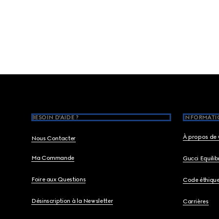
Footer
BESOIN D'AIDE ?
INFORMATIO
À propos de 
Nous Contacter
Ma Commande
Gucci Equili
Foire aux Questions
Code éthiqu
Désinscription à la Newsletter
Carrières