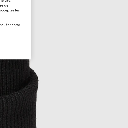
le site,
tre de
 acceptez les
nsulter notre