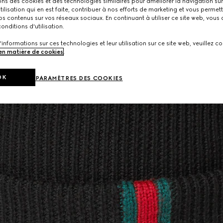
ons des cookies et des technologies similaires pour améliorer la navigation sur 
utilisation qui en est faite, contribuer à nos efforts de marketing et vous permet
s contenus sur vos réseaux sociaux. En continuant à utiliser ce site web, vous
onditions d'utilisation.
'informations sur ces technologies et leur utilisation sur ce site web, veuillez co
 en matière de cookies
.
OK
PARAMÈTRES DES COOKIES