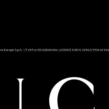
rce Europe S.p.A. - IT VAT nr 05142860484. LICENCE SIAE N. 2294/I/1936 et 56