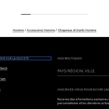
Homme
Accessoires Homme
Chapeaux et Gants Homme
NS SUR LA SOCIETE
NOS BOUTIQUES
Gucci
PAYS/RÉGION, VILLE
brium
e
INSCRIVEZ-VOUS POUR SUIVRE L’A
Recevez des informations exclusives 
personnalisées et les dernières actua