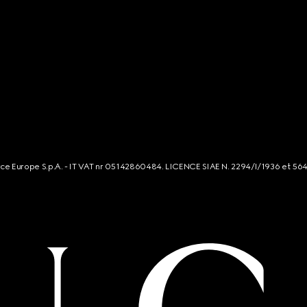
rce Europe S.p.A. - IT VAT nr 05142860484. LICENCE SIAE N. 2294/I/1936 et 56