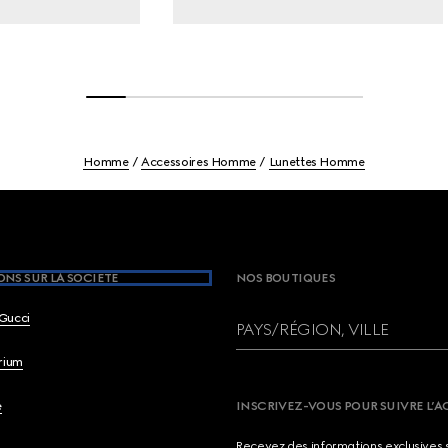
Homme
Accessoires Homme
Lunettes Homme
NS SUR LA SOCIETE
NOS BOUTIQUES
Gucci
PAYS/RÉGION, VILLE
brium
e
INSCRIVEZ-VOUS POUR SUIVRE L’A
Recevez des informations exclusives 