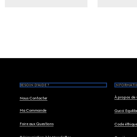
Footer
BESOIN D'AIDE ?
INFORMATIO
À propos de 
Nous Contacter
Ma Commande
Gucci Equili
Foire aux Questions
Code éthiqu