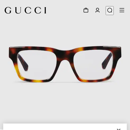
1
/
5