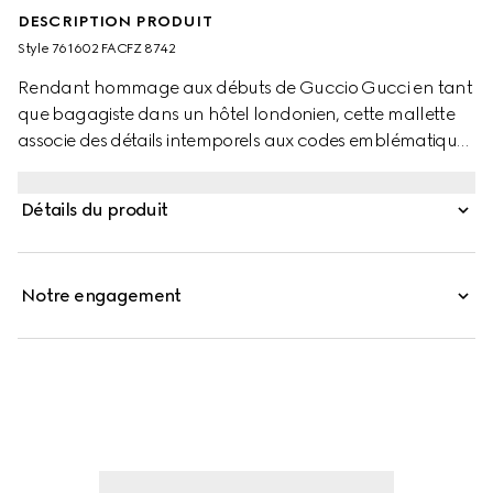
DESCRIPTION PRODUIT
Style ‎761602 FACFZ 8742
Rendant hommage aux débuts de Guccio Gucci en tant
que bagagiste dans un hôtel londonien, cette mallette
associe des détails intemporels aux codes emblématiques
de la Maison. Le modèle s’habille entièrement d’une toile
GG Supreme et est doté de plusieurs tiroirs. Un double
Détails du produit
cadenas avec une clé révèle un miroir pliable sur la
partie supérieure. Chaque tiroir peut être personnalisé
pour accueillir des bijoux et des montres, selon les besoins
Notre engagement
du client. Le modèle est rehaussé de quatre roues
rétractables.