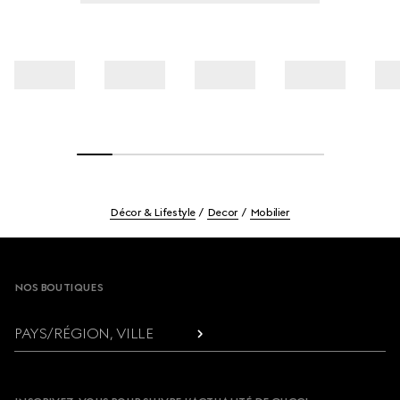
Décor & Lifestyle
Decor
Mobilier
Footer
NOS BOUTIQUES
PAYS/RÉGION, VILLE