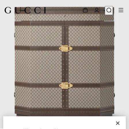
1
/
13