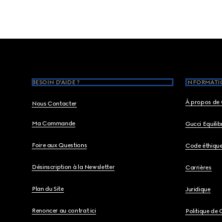
Footer
BESOIN D'AIDE ?
INFORMATIO
À propos de 
Nous Contacter
Ma Commande
Gucci Equili
Foire aux Questions
Code éthiqu
Désinscription à la Newsletter
Carrières
Plan du Site
Juridique
Renoncer au contrat ici
Politique de 