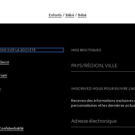
Enfants
Bébé
Bébé
NS SUR LA SOCIETE
NOS BOUTIQUES
Gucci
PAYS/RÉGION, VILLE
brium
e
INSCRIVEZ-VOUS POUR SUIVRE L’A
Recevez des informations exclusives 
personnalisées et les dernières actua
Adresse électronique
Confidentialité