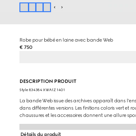
Robe pour bébé en laine avec bande Web
€ 750
DESCRIPTION PRODUIT
Style ‎834384 XWA1Z 1401
La bande Web issue des archives apparaît dans l’ens
dans différentes versions. Les finitions coloris vert et r
chaussures et les accessoires donnent une allure spo
robe pour bébé confectionnée en laine présente un dé
Détails du produit