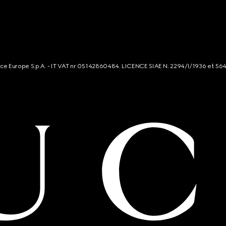
rce Europe S.p.A. - IT VAT nr 05142860484. LICENCE SIAE N. 2294/I/1936 et 56