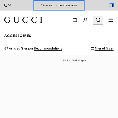
Découvrir les chaussures pour l’été
1
/
2
Réservez un rendez-vous
Découvrir les chaussures pour l’été
ACCESSOIRES
87 Articles
Trier par
Recommandations
Trier et filtrer
Exclusivité En Ligne