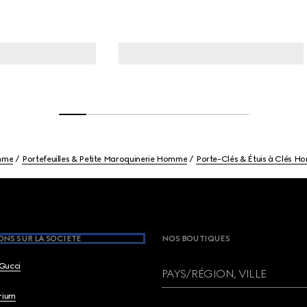
mme
Portefeuilles & Petite Maroquinerie Homme
Porte-Clés & Étuis à Clés 
NS SUR LA SOCIETE
NOS BOUTIQUES
Gucci
PAYS/RÉGION, VILLE
brium