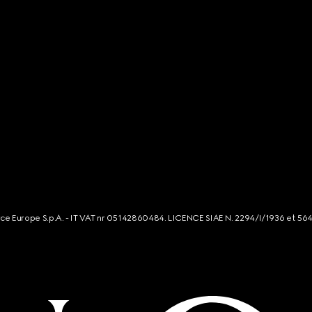
rce Europe S.p.A. - IT VAT nr 05142860484. LICENCE SIAE N. 2294/I/1936 et 56