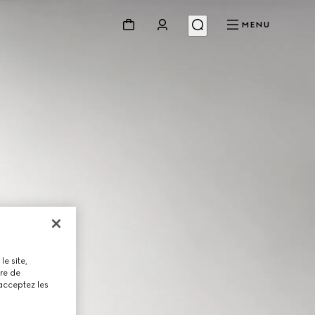
MENU
le site,
tre de
 acceptez les