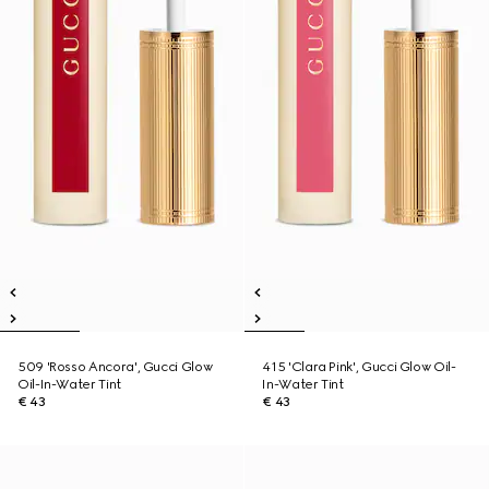
509 'Rosso Ancora', Gucci Glow
415 'Clara Pink', Gucci Glow Oil-
Oil-In-Water Tint
In-Water Tint
€ 43
€ 43