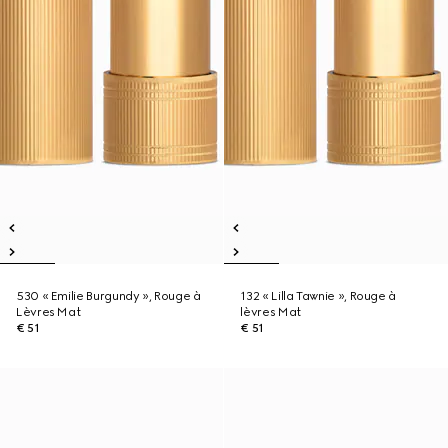
530 « Emilie Burgundy », Rouge à
132 « Lilla Tawnie », Rouge à
Lèvres Mat
lèvres Mat
€ 51
€ 51