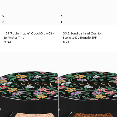
129 'Paula Maple', Gucci Glow Oil-
03,5, fond de teint Cushion
In-Water Tint
Étérnité De Beauté SPF
€ 43
€ 73