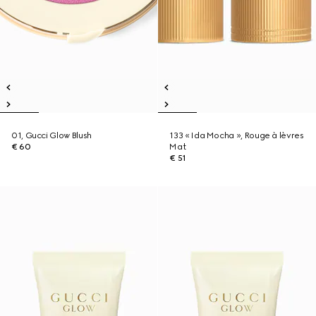
01, Gucci Glow Blush
133 « Ida Mocha », Rouge à lèvres
€ 60
Mat
€ 51