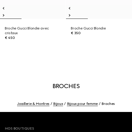
Broche Gucci Blondie avec
Broche Gucci Blondie
cristaux
€ 350
€ 450
BROCHES
Joaillerie & Montres
Bijoux
Bijoux pour femme
Broches
Footer
NOS BOUTIQUES