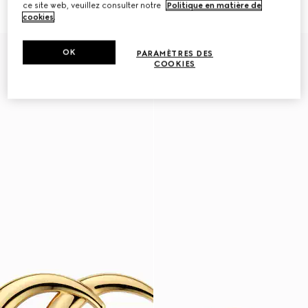
ce site web, veuillez consulter notre
Politique en matière de
€ 420
€ 2.950
cookies
.
OK
PARAMÈTRES DES
COOKIES