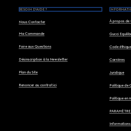
BESOIN D'AIDE ?
INFORMATIO
À propos de 
Nous Contacter
Ma Commande
Gucci Equili
Foire aux Questions
Code éthiqu
Désinscription à la Newsletter
Carrières
Plan du Site
Juridique
Renoncer au contrat ici
Politique de 
Politique en 
PARAMÈTRE
Informations 