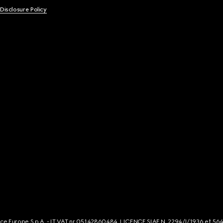
 Disclosure Policy
rce Europe S.p.A. - IT VAT nr 05142860484. LICENCE SIAE N. 2294/I/1936 et 56