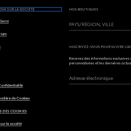
NS SUR LA SOCIETE
NOS BOUTIQUES
Gucci
PAYS/RÉGION, VILLE
brium
e
INSCRIVEZ-VOUS POUR SUIVRE L’A
Recevez des informations exclusives 
personnalisées et les dernières actua
Adresse électronique
Confidentialité
matière de Cookies
S DES COOKIES
sur la société