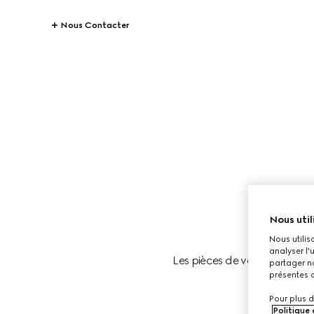
Nous Contacter
Nous util
Nous utilis
analyser l'
Les pièces de voyage Gucci s
partager no
présentes c
Pour plus d
Politique