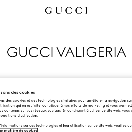
GUCCI VALIGERIA
isons des cookies
ons des cookies et des technologies similaires pour améliorer la navigation sur 
utilisation qui en est faite, contribuer à nos efforts de marketing et vous permet
’appuient sur l’héritage de la Maison, autrefois atelier de baga
s contenus sur vos réseaux sociaux. En continuant à utiliser ce site web, vous
onditions d'utilisation.
toutes vos aventures estivales.
'informations sur ces technologies et leur utilisation sur ce site web, veuillez co
 en matière de cookies
.