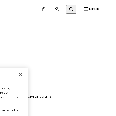
MENU
le site,
tre de
gerie, et vous suivront dans 
 acceptez les
nsulter notre