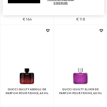
GUCCI GUILTY LOVE EDITION
GUCCI GUILTY LOVE EDITION
COOKIES
POUR FEMME, EAU DE
POUR FEMME, EAU DE
PARFUM 90 ML
PARFUM 50 ML
€ 164
€ 118
GUCCI GUILTY ABSOLU DE
GUCCI GUILTY ELIXIR DE
PARFUM POUR FEMME, 60 ML
PARFUM POUR FEMME, 60 ML