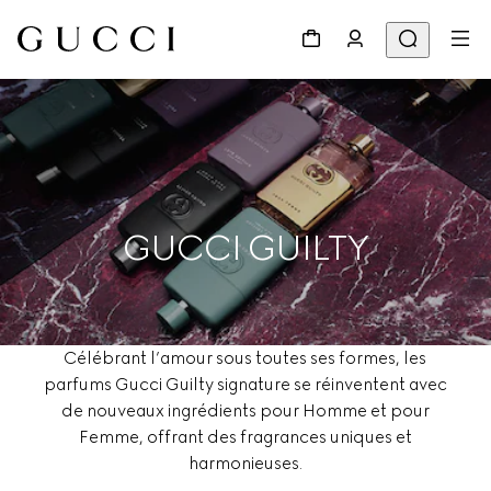
GUCCI GUILTY
Célébrant l’amour sous toutes ses formes, les
parfums Gucci Guilty signature se réinventent avec
de nouveaux ingrédients pour Homme et pour
Femme, offrant des fragrances uniques et
harmonieuses.