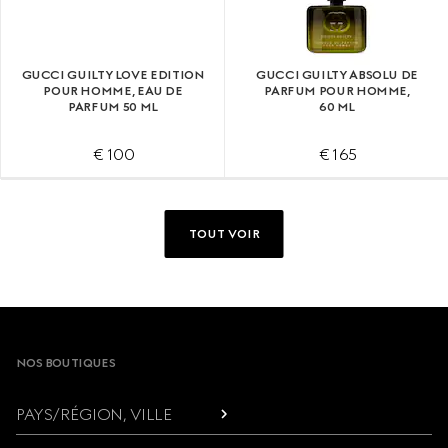
GUCCI GUILTY LOVE EDITION
GUCCI GUILTY ABSOLU DE
POUR HOMME, EAU DE
PARFUM POUR HOMME,
PARFUM 50 ML
60 ML
€ 100
€ 165
TOUT VOIR
Footer
NOS BOUTIQUES
PAYS/RÉGION, VILLE