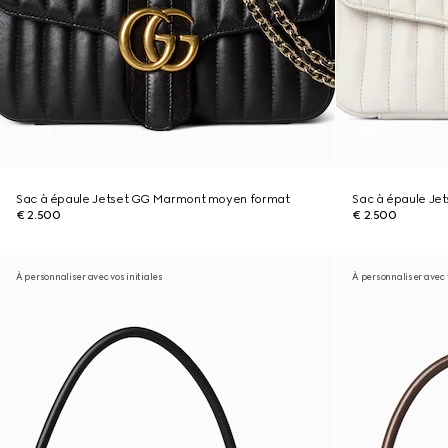
Sac à épaule Jetset GG Marmont moyen format
Sac à épaule Je
€ 2.500
€ 2.500
À personnaliser avec vos initiales
À personnaliser avec v