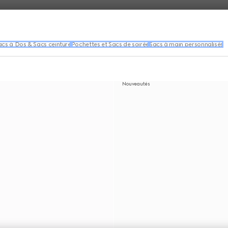
acs à Dos & Sacs ceinture
Pochettes et Sacs de soirée
Sacs à main personnalisés
Nouveautés