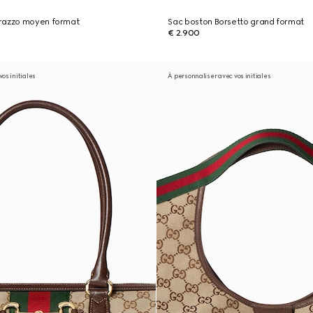
razzo moyen format
Sac boston Borsetto grand format
€ 2.900
os initiales
À personnaliser avec vos initiales