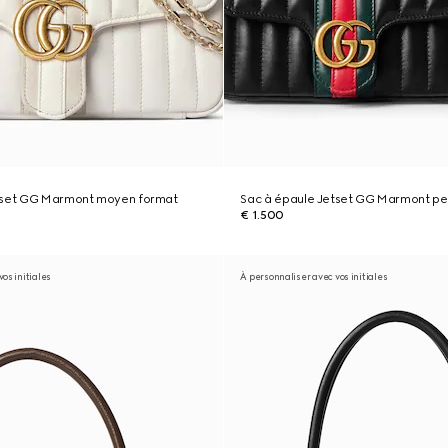
tset GG Marmont moyen format
Sac à épaule Jetset GG Marmont pet
€ 1.500
os initiales
À personnaliser avec vos initiales