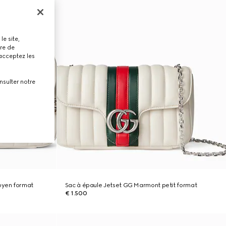
le site,
tre de
 acceptez les
nsulter notre
oyen format
Sac à épaule Jetset GG Marmont petit format
€ 1.500