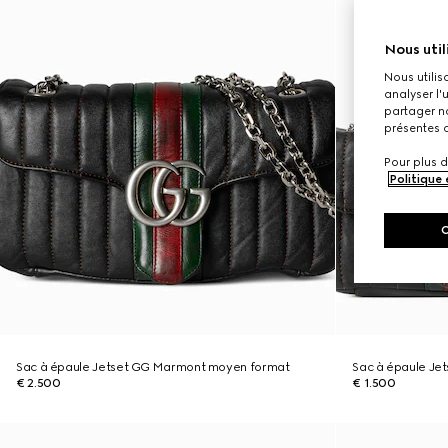
Nous util
Nous utilis
analyser l'
partager no
présentes c
Pour plus d
Politique
Sac à épaule Jetset GG Marmont moyen format
Sac à épaule Je
€ 2.500
€ 1.500