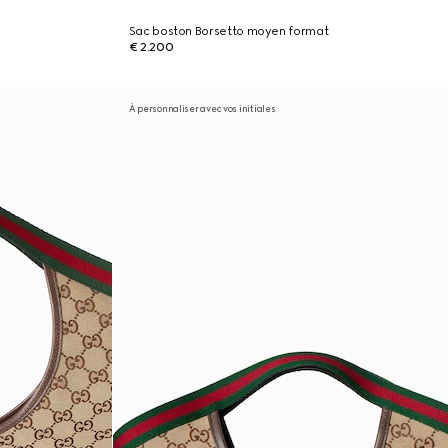
Sac boston Borsetto moyen format
€ 2.200
À personnaliser avec vos initiales