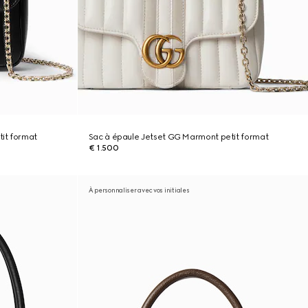
it format
Sac à épaule Jetset GG Marmont petit format
€ 1.500
À personnaliser avec vos initiales