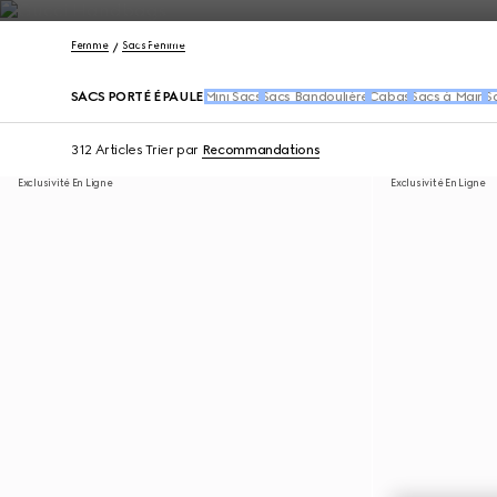
Nous Contacter
Femme
Sacs Femme
SACS PORTÉ ÉPAULE
Mini Sacs
Sacs Bandoulière
Cabas
Sacs à Main
S
312 Articles
Trier par
Recommandations
Exclusivité En Ligne
Exclusivité En Ligne