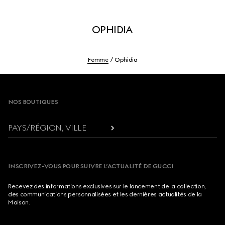
OPHIDIA
Femme
Ophidia
Footer
NOS BOUTIQUES
PAYS/RÉGION, VILLE
INSCRIVEZ-VOUS POUR SUIVRE L’ACTUALITÉ DE GUCCI
Recevez des informations exclusives sur le lancement de la collection,
des communications personnalisées et les dernières actualités de la
Maison.