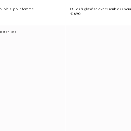
Double G pour femme
Mules à glissière avec Double G po
€ 690
o et en ligne