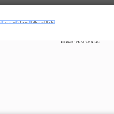
es
Escarpins
Ballerines
Bottines et Bottes
Exclusivité Monte Carlo et en ligne