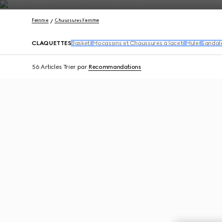
Nous Contacter
Femme
Chaussures Femme
CLAQUETTES
Baskets
Mocassins et Chaussures à lacets
Mules
Sandal
56 Articles
Trier par
Recommandations