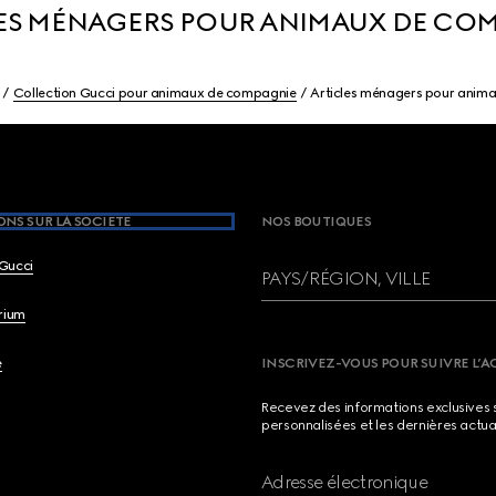
ES MÉNAGERS POUR ANIMAUX DE CO
Collection Gucci pour animaux de compagnie
Articles ménagers pour anim
NS SUR LA SOCIETE
NOS BOUTIQUES
Gucci
PAYS/RÉGION, VILLE
brium
e
INSCRIVEZ-VOUS POUR SUIVRE L’A
Recevez des informations exclusives 
personnalisées et les dernières actua
Adresse électronique