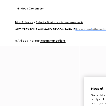
Nous Contacter
Décor & Lifestyle
Collection Gucci pour animaux de compagnie
ARTICLES POUR ANIMAUX DE COMPAGNIE
Accessoires
Vêtements
6 Articles
Trier par
Recommandations
Nous util
Nous utilis
analyser l'
partager no