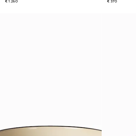
€ 1.260
€ 370