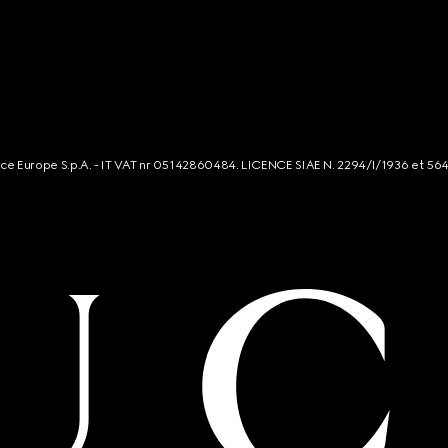
rce Europe S.p.A. - IT VAT nr 05142860484. LICENCE SIAE N. 2294/I/1936 et 56