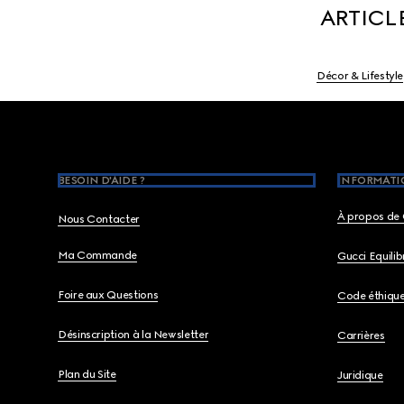
ARTICL
Décor & Lifestyle
Footer
BESOIN D'AIDE ?
INFORMATIO
À propos de 
Nous Contacter
Ma Commande
Gucci Equili
Foire aux Questions
Code éthiqu
Désinscription à la Newsletter
Carrières
Plan du Site
Juridique