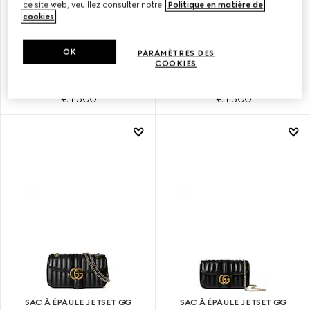
ce site web, veuillez consulter notre
Politique en matière de
cookies
.
SAC À ÉPAULE JETSET GG
SAC À ÉPAULE JETSET GG
OK
PARAMÈTRES DES
MARMONT PETIT FORMAT
MARMONT PETIT FORMAT
COOKIES
€ 1.500
€ 1.500
SAC À ÉPAULE JETSET GG
SAC À ÉPAULE JETSET GG