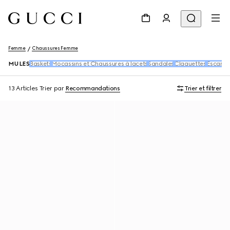
Femme
Chaussures Femme
MULES
Baskets
Mocassins et Chaussures à lacets
Sandales
Claquettes
Escarpi
13 Articles
Trier par
Recommandations
Trier et filtrer