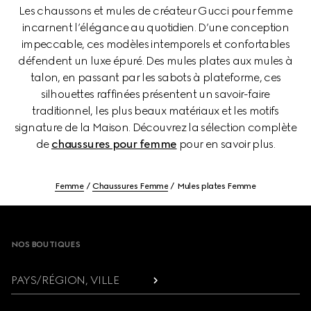
Les chaussons et mules de créateur Gucci pour femme
incarnent l’élégance au quotidien. D’une conception
impeccable, ces modèles intemporels et confortables
défendent un luxe épuré. Des mules plates aux mules à
talon, en passant par les sabots à plateforme, ces
silhouettes raffinées présentent un savoir-faire
traditionnel, les plus beaux matériaux et les motifs
signature de la Maison. Découvrez la sélection complète
de
chaussures pour femme
pour en savoir plus.
Femme
Chaussures Femme
Mules plates Femme
Footer
NOS BOUTIQUES
PAYS/RÉGION, VILLE