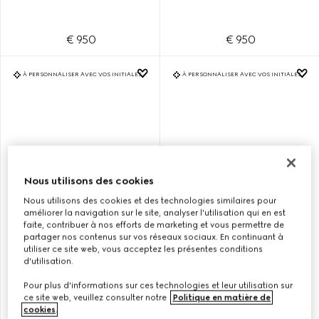
€ 950
€ 950
À PERSONNALISER AVEC VOS INITIALES
À PERSONNALISER AVEC VOS INITIALES
Nous utilisons des cookies
Nous utilisons des cookies et des technologies similaires pour
améliorer la navigation sur le site, analyser l'utilisation qui en est
faite, contribuer à nos efforts de marketing et vous permettre de
partager nos contenus sur vos réseaux sociaux. En continuant à
SAC SEAU GG EMBLEM PETIT
SAC SEAU GG EMBLEM PETIT
utiliser ce site web, vous acceptez les présentes conditions
FORMAT
FORMAT
d'utilisation.
Pour plus d'informations sur ces technologies et leur utilisation sur
ce site web, veuillez consulter notre
Politique en matière de
€ 1.700
€ 1.700
cookies
.