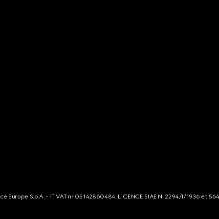
rce Europe S.p.A. - IT VAT nr 05142860484. LICENCE SIAE N. 2294/I/1936 et 56