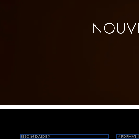
NOUVE
Footer
BESOIN D'AIDE ?
INFORMATIO