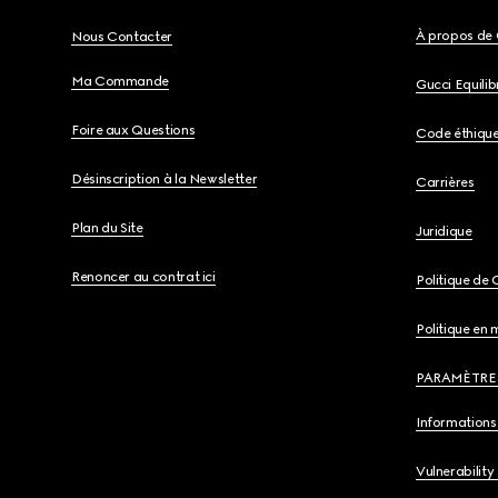
À propos de 
Nous Contacter
Ma Commande
Gucci Equili
Foire aux Questions
Code éthiqu
Désinscription à la Newsletter
Carrières
Plan du Site
Juridique
Renoncer au contrat ici
Politique de 
Politique en 
PARAMÈTRE
Informations 
Vulnerability