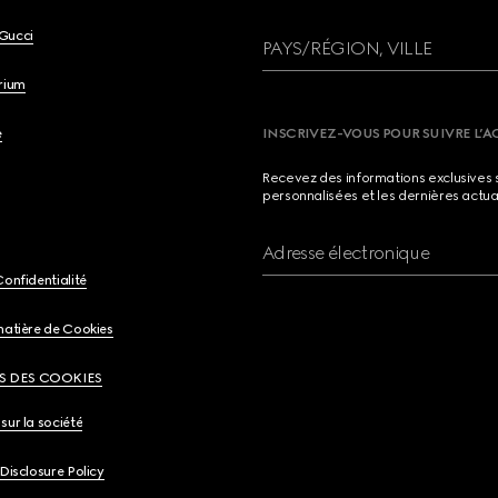
Gucci
PAYS/RÉGION, VILLE
brium
e
INSCRIVEZ-VOUS POUR SUIVRE L’A
Recevez des informations exclusives 
personnalisées et les dernières actua
Adresse électronique
Confidentialité
matière de Cookies
S DES COOKIES
sur la société
 Disclosure Policy