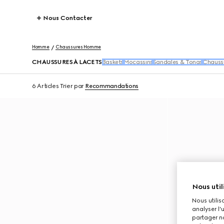
Nous Contacter
Homme
Chaussures Homme
CHAUSSURES À LACETS
Baskets
Mocassins
Sandales & Tongs
Chaussu
6 Articles
Trier par
Recommandations
Nous util
Nous utilis
analyser l'
partager no