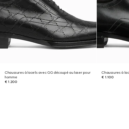
Chaussures à lacets avec GG découpé au laser pour
Chaussures à la
homme
€ 1.100
€ 1.200