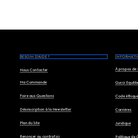
Footer
BESOIN D'AIDE ?
INFORMATIO
À propos de 
Nous Contacter
Ma Commande
Gucci Equili
Foire aux Questions
Code éthiqu
Désinscription à la Newsletter
Carrières
Plan du Site
Juridique
Renoncer au contrat ici
Politique de 