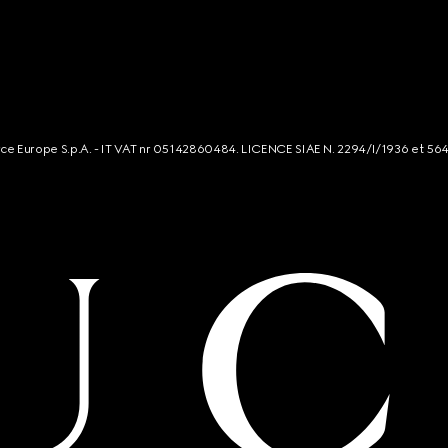
rce Europe S.p.A. - IT VAT nr 05142860484. LICENCE SIAE N. 2294/I/1936 et 56