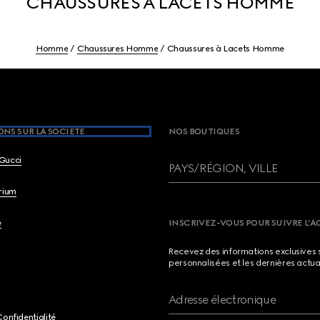
CHAUSSURES À LACETS HOMME
Homme
Chaussures Homme
Chaussures à Lacets Homme
NS SUR LA SOCIETE
NOS BOUTIQUES
Gucci
PAYS/RÉGION, VILLE
brium
e
INSCRIVEZ-VOUS POUR SUIVRE L’A
Recevez des informations exclusives 
personnalisées et les dernières actua
Adresse électronique
Confidentialité