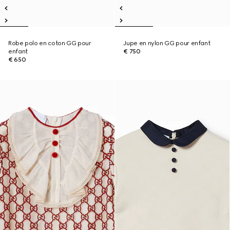
Robe polo en coton GG pour
Jupe en nylon GG pour enfant
enfant
€ 750
€ 650