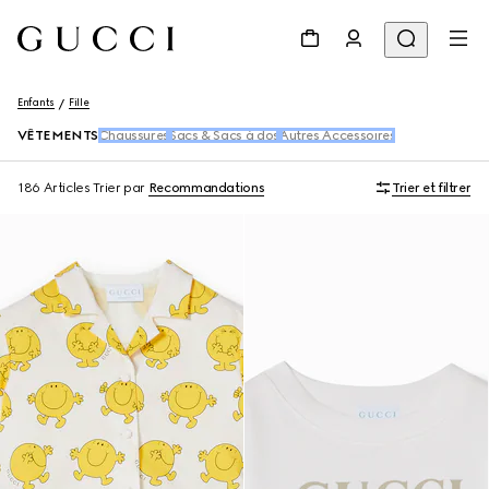
Enfants
Fille
VÊTEMENTS
Chaussures
Sacs & Sacs à dos
Autres Accessoires
186 Articles
Trier par
Recommandations
Trier et filtrer