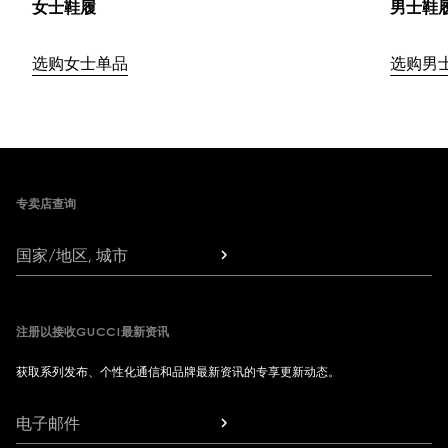
男士鞋
选购女士单品
选购男
Footer
专卖店查询
国家/地区, 城市
注册以接收GUCCI最新资讯
获取系列发布、个性化通信和品牌最新资讯的专享更新动态。
电子邮件