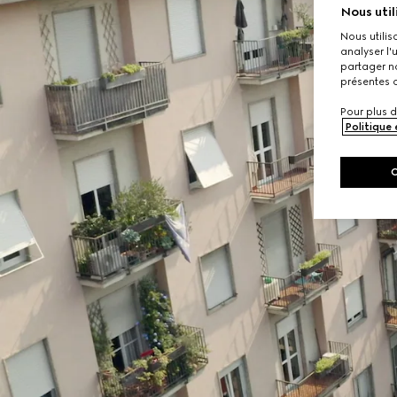
Nous util
Nous utilis
analyser l'
partager no
présentes c
Pour plus d
Politique