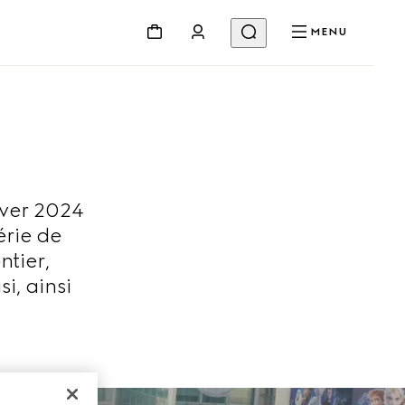
MENU
iver 2024
rie de
ntier,
i, ainsi