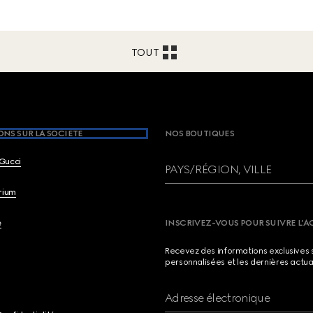
TOUT
NS SUR LA SOCIETE
NOS BOUTIQUES
Gucci
PAYS/RÉGION, VILLE
brium
e
INSCRIVEZ-VOUS POUR SUIVRE L’A
Recevez des informations exclusives 
personnalisées et les dernières actua
Adresse électronique