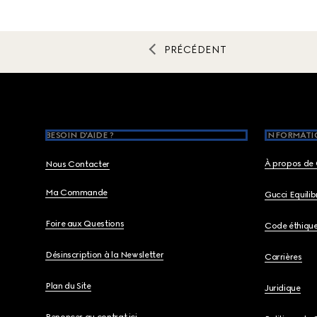
PRÉCÉDENT
Footer
BESOIN D'AIDE ?
INFORMATIO
À propos de 
Nous Contacter
Ma Commande
Gucci Equili
Foire aux Questions
Code éthiqu
Désinscription à la Newsletter
Carrières
Plan du Site
Juridique
Renoncer au contrat ici