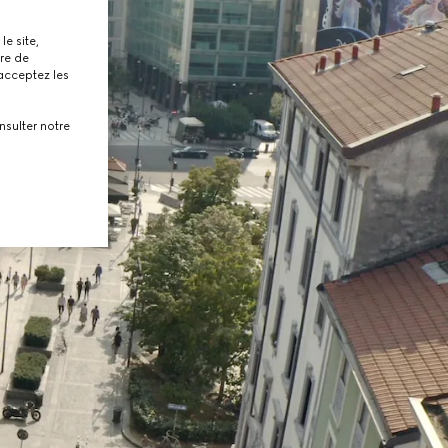
le site,
tre de
 acceptez les
nsulter notre