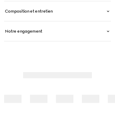
sac est conçu pour transporter facilement vos essentiels
Composition et entretien
du quotidien.
Notre engagement