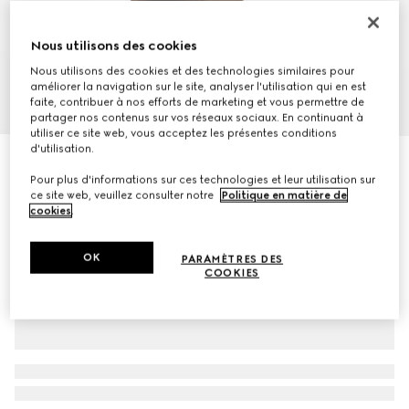
Nous utilisons des cookies
Nous utilisons des cookies et des technologies similaires pour
améliorer la navigation sur le site, analyser l'utilisation qui en est
1
/
10
faite, contribuer à nos efforts de marketing et vous permettre de
partager nos contenus sur vos réseaux sociaux. En continuant à
utiliser ce site web, vous acceptez les présentes conditions
d'utilisation.
Cabas Gucci Beatrix grand format
Pour plus d'informations sur ces technologies et leur utilisation sur
€ 1.820
ce site web, veuillez consulter notre
Politique en matière de
Déclinaisons
cuir noir
cookies
.
OK
PARAMÈTRES DES
COOKIES