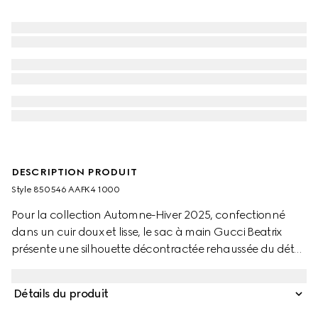
DESCRIPTION PRODUIT
Style ‎850546 AAFK4 1000
Pour la collection Automne-Hiver 2025, confectionné
dans un cuir doux et lisse, le sac à main Gucci Beatrix
présente une silhouette décontractée rehaussée du détail
Mors signature sur la bandoulière. Les finitions dorées
apportent une touche de raffinement à ce modèle,
Détails du produit
tandis que la poche zippée à l’intérieur permet un
rangement en toute sécurité. Élégant et fonctionnel, ce