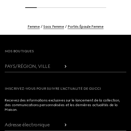
Femme
Sacs Femme
Portés Épaule Femme
Footer
NOS BOUTIQUES
PAYS/RÉGION, VILLE
INSCRIVEZ-VOUS POUR SUIVRE L’ACTUALITÉ DE GUCCI
Recevez des informations exclusives sur le lancement de la collection,
des communications personnalisées et les dernières actualités de la
Maison.
Adresse électronique