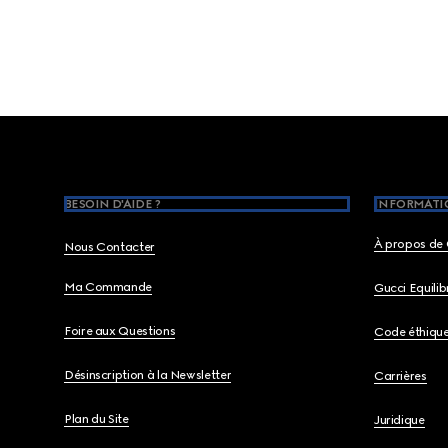
Footer
BESOIN D'AIDE ?
INFORMATIO
À propos de 
Nous Contacter
Ma Commande
Gucci Equili
Foire aux Questions
Code éthiqu
Désinscription à la Newsletter
Carrières
Plan du Site
Juridique