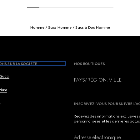
Homme
Sacs Homme
Sacs à Dos Homme
NS SUR LA SOCIETE
NOS BOUTIQUES
Gucci
PAYS/RÉGION, VILLE
brium
e
INSCRIVEZ-VOUS POUR SUIVRE L’A
Recevez des informations exclusives 
personnalisées et les dernières actua
Adresse électronique