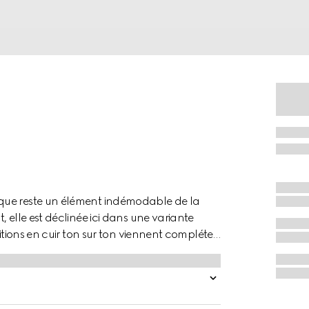
que reste un élément indémodable de la
 elle est déclinée ici dans une variante
itions en cuir ton sur ton viennent compléter
es apporte une touche de couleur.