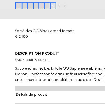
+
2
Sac à dos GG Black grand format
€ 2.100
DESCRIPTION PRODUIT
Style ‎792080 FADJQ 1185
Souple et malléable, la toile GG Supreme emblémati
Maison. Confectionnée dans un tissu microfibre enduit,
entièrement noire qui caractérise ce sac à dos. Des fin
le modèle, tandis que la bande Web issue des archiv
Détails du produit