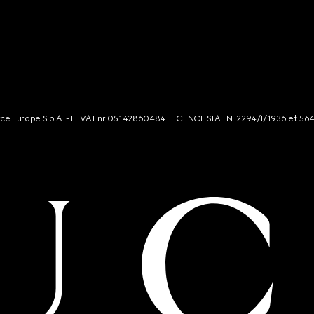
rce Europe S.p.A. - IT VAT nr 05142860484. LICENCE SIAE N. 2294/I/1936 et 56