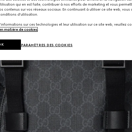
utilisation qui en est faite, contribuer à nos efforts de marketing et vous permet
s contenus sur vos réseaux sociaux. En continuant à utiliser ce site web, vous
onditions d'utilisation.
'informations sur ces technologies et leur utilisation sur ce site web, veuillez co
 en matière de cookies
.
OK
PARAMÈTRES DES COOKIES