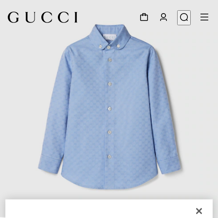
1
/
4