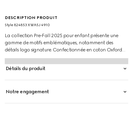
DESCRIPTION PRODUIT
Style ‎824853 XWA5J 4910
La collection Pre-Fall 2025 pour enfant présente une
gamme de motifs emblématiques, notamment des
détails logo signature. Confectionnée en coton Oxford
GG, cette chemise pour enfant rend hommage au motif
monogrammé de la Maison.
Détails du produit
Notre engagement