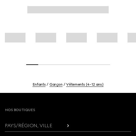
Enfants
Garçon
Vêtements (4-12 ans)
Footer
NOS BOUTIQUES
PAYS/RÉGION, VILLE