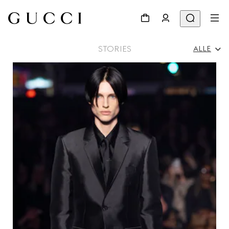
STORIES
ALLE
Alle
Werbekampagnen
Persönlichkeiten & Events
Modenschau