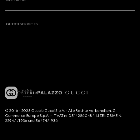
GUCCI SERVICES
© 2016 - 2025 Guccio Gucci S.p.A. - Alle Rechte vorbehalten. G
Commerce Europe S.p.A. - IT VAT nr 05142860484. LIZENZ SIAE N.
2294/I/1936 und 5647/I/1936