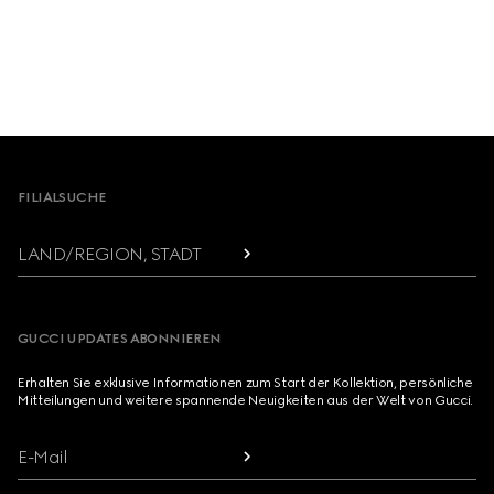
Footer
FILIALSUCHE
LAND/REGION, STADT
GUCCI UPDATES ABONNIEREN
Erhalten Sie exklusive Informationen zum Start der Kollektion, persönliche
Mitteilungen und weitere spannende Neuigkeiten aus der Welt von Gucci.
E-Mail