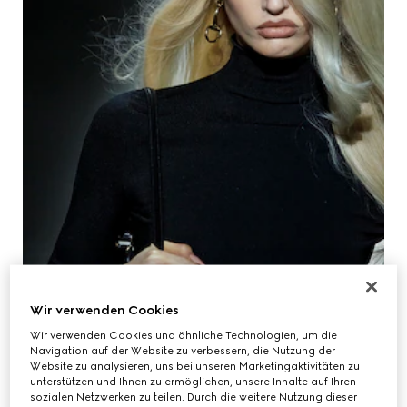
Wir verwenden Cookies
MODENSCHAU
Entdecken Sie Gucci Primavera, die erste
Wir verwenden Cookies und ähnliche Technologien, um die
Navigation auf der Website zu verbessern, die Nutzung der
Modenschau von Demna für das Haus in
Website zu analysieren, uns bei unseren Marketingaktivitäten zu
Mailand.
unterstützen und Ihnen zu ermöglichen, unsere Inhalte auf Ihren
sozialen Netzwerken zu teilen. Durch die weitere Nutzung dieser