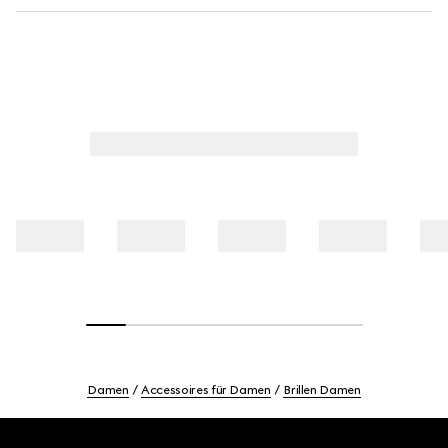
Damen
Accessoires für Damen
Brillen Damen
Footer