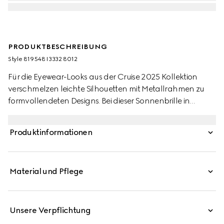
PRODUKTBESCHREIBUNG
Style ‎819548 I3332 8012
Für die Eyewear-Looks aus der Cruise 2025 Kollektion
verschmelzen leichte Silhouetten mit Metallrahmen zu
formvollendeten Designs. Bei dieser Sonnenbrille in
Schmetterlingsform erscheint ein kristallbesetztes
Gucci Logo in kleiner Schrift an den Bügeln.
Produktinformationen
Material und Pflege
Unsere Verpflichtung