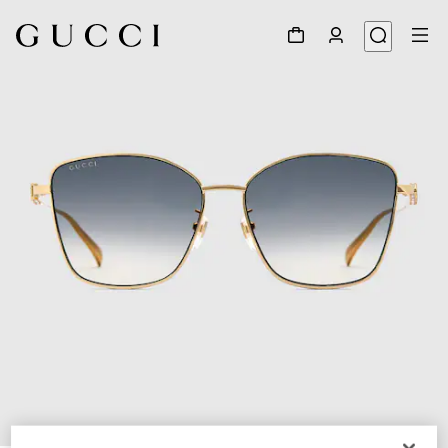
1
/
3