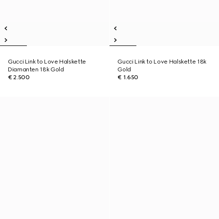
Gucci Link to Love Halskette
Gucci Link to Love Halskette 18k
Diamanten 18k Gold
Gold
€ 2.500
€ 1.650