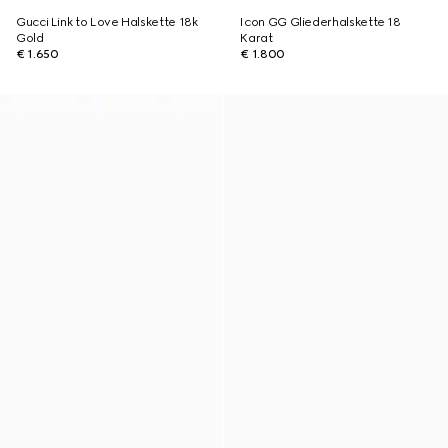
Gucci Link to Love Halskette 18k
Icon GG Gliederhalskette 18
Gold
Karat
€ 1.650
€ 1.800