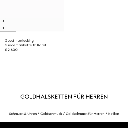
Gucci Interlocking
Gliederhalskette 18 Karat
€ 2.600
GOLDHALSKETTEN FÜR HERREN
Schmuck & Uhren
Goldschmuck
Goldschmuck für Herren
Ketten
Footer