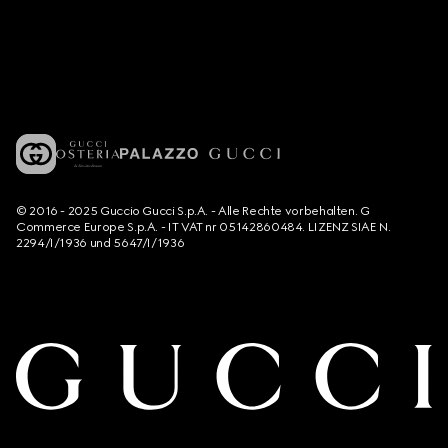
© 2016 - 2025 Guccio Gucci S.p.A. - Alle Rechte vorbehalten. G
Commerce Europe S.p.A. - IT VAT nr 05142860484. LIZENZ SIAE N.
2294/I/1936 und 5647/I/1936