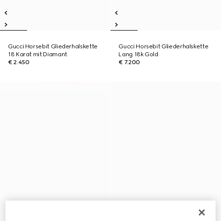
Gucci Horsebit Gliederhalskette
Gucci Horsebit Gliederhalskette
18 Karat mit Diamant
Lang 18k Gold
€ 2.450
€ 7.200