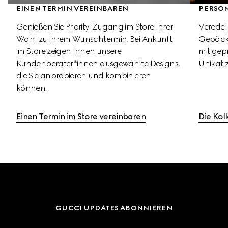
EINEN TERMIN VEREINBAREN
PERSO
Genießen Sie Priority-Zugang im Store Ihrer 
Veredel
Wahl zu Ihrem Wunschtermin. Bei Ankunft 
Gepäcks
im Store zeigen Ihnen unsere 
mit gepr
Kundenberater*innen ausgewählte Designs, 
Unikat 
die Sie anprobieren und kombinieren 
können.
Einen Termin im Store vereinbaren
Die Kol
GUCCI UPDATES ABONNIEREN