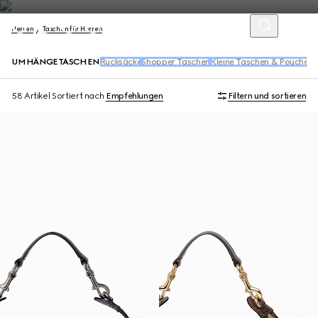
Herren
Taschen für Herren
UMHÄNGETASCHEN
Rucksäcke
Shopper Taschen
Kleine Taschen & Pouches
G
58 Artikel
Sortiert nach
Empfehlungen
Filtern und sortieren