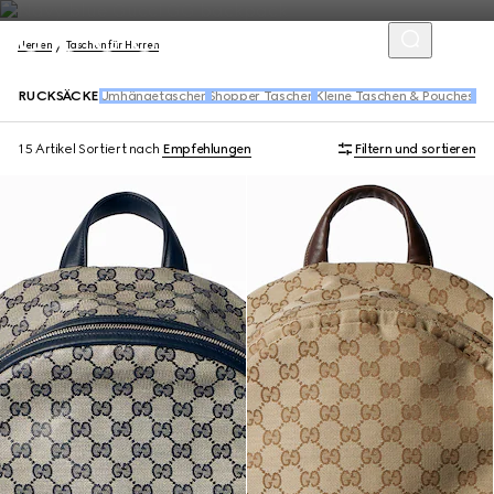
Herren
Taschen für Herren
RUCKSÄCKE
Umhängetaschen
Shopper Taschen
Kleine Taschen & Pouches
Gür
15 Artikel
Sortiert nach
Empfehlungen
Filtern und sortieren