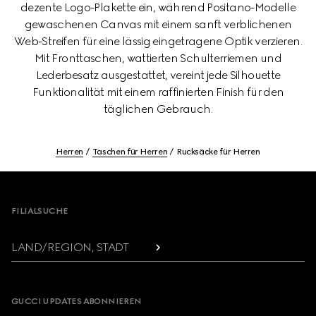
dezente Logo-Plakette ein, während Positano-Modelle
gewaschenen Canvas mit einem sanft verblichenen
Web-Streifen für eine lässig eingetragene Optik verzieren.
Mit Fronttaschen, wattierten Schulterriemen und
Lederbesatz ausgestattet, vereint jede Silhouette
Funktionalität mit einem raffinierten Finish für den
täglichen Gebrauch.
Herren
Taschen für Herren
Rucksäcke für Herren
Footer
FILIALSUCHE
LAND/REGION, STADT
GUCCI UPDATES ABONNIEREN