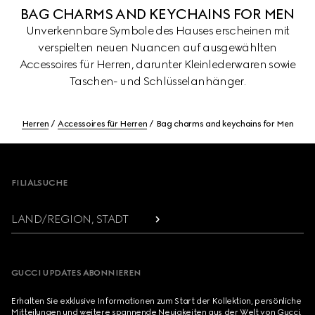
BAG CHARMS AND KEYCHAINS FOR MEN
Unverkennbare Symbole des Hauses erscheinen mit
verspielten neuen Nuancen auf ausgewählten
Accessoires für Herren, darunter Kleinlederwaren sowie
Taschen- und Schlüsselanhänger.
Herren
Accessoires für Herren
Bag charms and keychains for Men
Footer
FILIALSUCHE
LAND/REGION, STADT
GUCCI UPDATES ABONNIEREN
Erhalten Sie exklusive Informationen zum Start der Kollektion, persönliche
Mitteilungen und weitere spannende Neuigkeiten aus der Welt von Gucci.