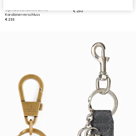
ONLINE AUSVERKAUFT
Schlüsselanhänger mit GG
Ophidia Schlüsseletui mit
€ 250
Karabinerverschluss
€ 235