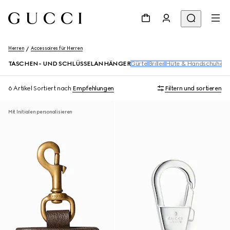
Herren
Accessoires für Herren
TASCHEN- UND SCHLÜSSELANHÄNGER
Gürtel
Brillen
Hüte & Handschuhe
Kr
6 Artikel
Sortiert nach
Empfehlungen
Filtern und sortieren
Mit Initialen personalisieren