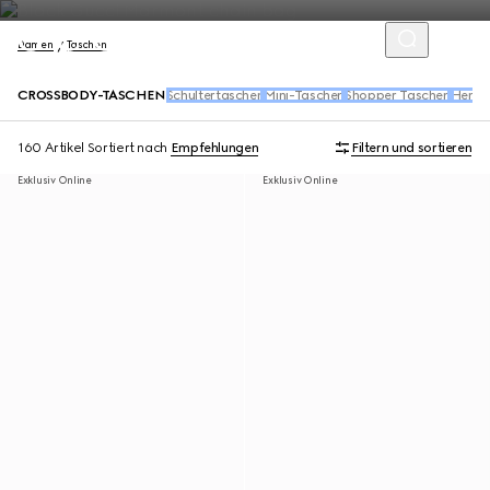
Damen
Taschen
CROSSBODY-TASCHEN
Schultertaschen
Mini-Taschen
Shopper Taschen
Henke
160 Artikel
Sortiert nach
Empfehlungen
Filtern und sortieren
Exklusiv Online
Exklusiv Online