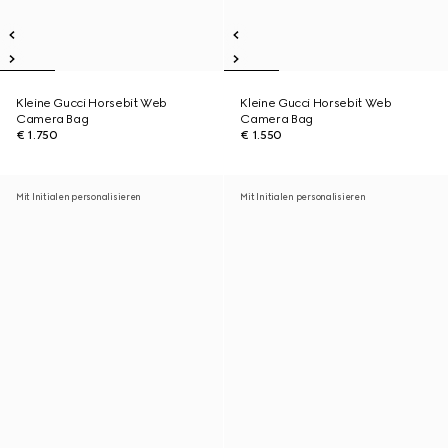
Kleine Gucci Horsebit Web
Kleine Gucci Horsebit Web
Camera Bag
Camera Bag
€ 1.750
€ 1.550
Mit Initialen personalisieren
Mit Initialen personalisieren