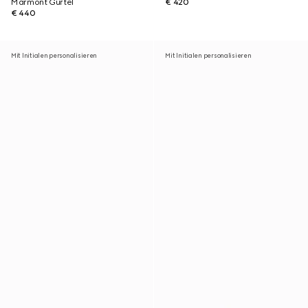
Marmont Gürtel
€ 420
€ 440
Mit Initialen personalisieren
Mit Initialen personalisieren