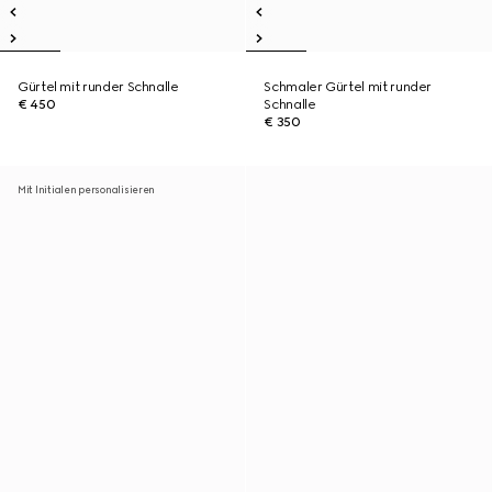
Gürtel mit runder Schnalle
Schmaler Gürtel mit runder
€ 450
Schnalle
€ 350
Mit Initialen personalisieren