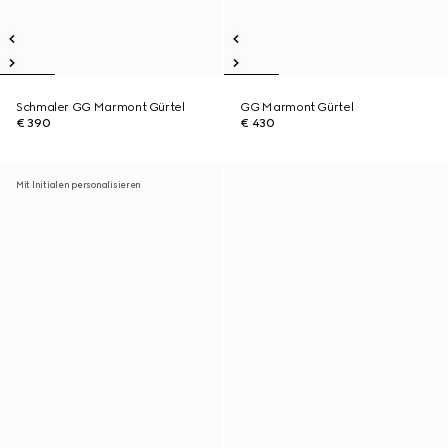
Schmaler GG Marmont Gürtel
GG Marmont Gürtel
€ 390
€ 430
Mit Initialen personalisieren