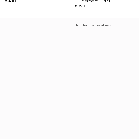
€ 430
GG Marmont Gürtel
€ 390
Mit Initialen personalisieren