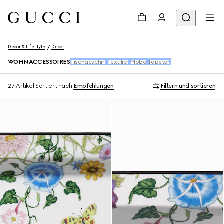
Décor & Lifestyle
Decor
WOHNACCESSOIRES
Tischgeschirr
Textilien
Möbel
Tapeten
27 Artikel
Sortiert nach
Empfehlungen
Filtern und sortieren