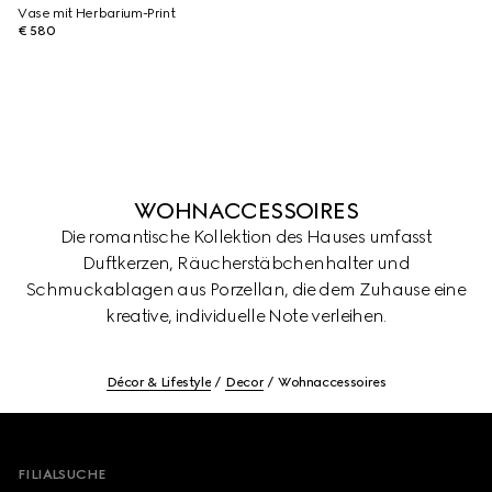
Vase mit Herbarium-Print
€ 580
WOHNACCESSOIRES
Die romantische Kollektion des Hauses umfasst
Duftkerzen, Räucherstäbchenhalter und
Schmuckablagen aus Porzellan, die dem Zuhause eine
kreative, individuelle Note verleihen.
Décor & Lifestyle
Decor
Wohnaccessoires
Footer
FILIALSUCHE