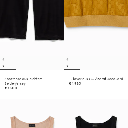
Sporthose aus leichtem
Pullover aus GG Azetat-Jacquard
Seidenjersey
€ 1.980
€ 1.500