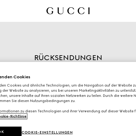
RÜCKSENDUNGEN
Leiten Sie die Rücksendung
ein, indem Sie die
enden Cookies
Bestellnummer und die bei der
den Cookies und ähnliche Technologien, um die Navigation auf der Website zu
Bestellung angegebene E-
 der Website zu analysieren, uns bei unseren Marketingaktivitäten zu unterstü
hen, unsere Inhalte auf Ihren sozialen Netzwerken zu teilen. Durch die weitere 
Mail-Adresse eingeben.
immen Sie diesen Nutzungsbedingungen zu.
formationen zu diesen Technologien und ihrer Verwendung auf dieser Website fi
okie-Richtlinie
.
OK
COOKIE-EINSTELLUNGEN