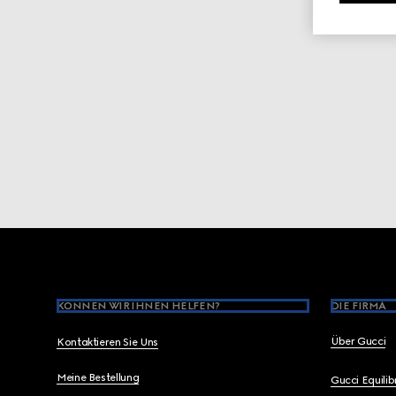
Footer
KÖNNEN WIR IHNEN HELFEN?
DIE FIRMA
Über Gucci
Kontaktieren Sie Uns
Meine Bestellung
Gucci Equili