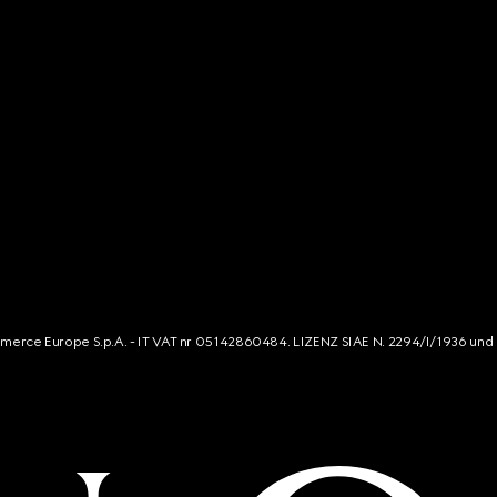
mmerce Europe S.p.A. - IT VAT nr 05142860484. LIZENZ SIAE N. 2294/I/1936 und